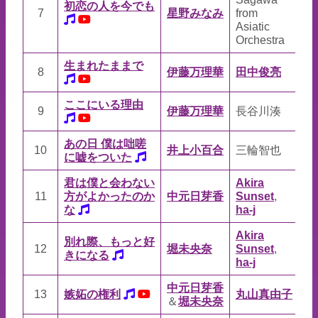
初恋の人を今でも
7
星野みなみ
from
fr
Asiatic
As
Orchestra
Or
生まれたままで
8
伊藤万理華
田中俊亮
鈴
ここにいる理由
9
伊藤万理華
長谷川湊
Ca
あの日 僕は咄嗟
10
井上小百合
三輪智也
京
に嘘をついた
君は僕と会わない
Akira
Ak
11
方がよかったのか
中元日芽香
Sunset
,
Su
な
ha-j
ha
Akira
Ak
別れ際、もっと好
12
堀未央奈
Sunset
,
Su
きになる
ha-j
ha
中元日芽香
13
嫉妬の権利
丸山真由子
丸
＆
堀未央奈