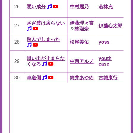
26
悪い成分
中村麗乃
若林充
若
さざ波は戻らない
伊藤理々杏
27
伊藤心太郎
A
＆
林瑠奈
踏んでしまった
yo
28
松尾美佑
yoss
大
yo
思い出が止まらな
youth
29
中西アルノ
ca
くなる
case
知
30
車道側
筒井あやめ
古城康行
A