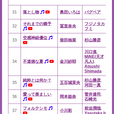
野
31
落とし物
奥田いろは
バグベア
さ
それまでの猶予
フジノタカ
32
冨里奈央
玉
フミ
交感神経優位
33
柴田柚菜
杉山勝彦
杉
川口進
,
MiNE(天才
34
不道徳な夏
金川紗耶
凡人)
,
佐
Atsushi
Shimada
純粋とは何か？
杉山勝彦
,
35
五百城茉央
河
河田一真
愛って羨ましい
菅井達司
,
36
岡本姫奈
石
石崎光
フォルテシモ
前迫潤哉
,
37
小川彩
力
Yasutaka.Ishio