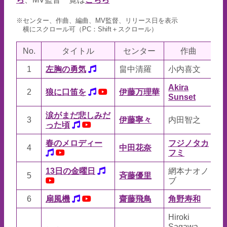
※センター、作曲、編曲、MV監督、リリース日を表示
横にスクロール可（PC：Shift＋スクロール）
No.
タイトル
センター
作曲
1
左胸の勇気
畠中清羅
小内喜文
佐
Akira
シ
2
狼に口笛を
伊藤万理華
Sunset
ト
涙がまだ悲しみだ
3
伊藤寧々
内田智之
T
った頃
春のメロディー
フジノタカ
4
中田花奈
湯
フミ
13日の金曜日
網本ナオノ
5
斉藤優里
湯
ブ
6
扇風機
齋藤飛鳥
角野寿和
野
Hiroki
Hi
Sagawa
S