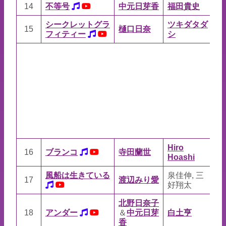
14
不等号
中元日芽香
福田貴史
福
シークレットグラ
ツキダタダ
ツ
15
樋口日奈
フィティー
シ
シ
Hiro
Hi
16
ブランコ
寺田蘭世
Hoashi
Ho
風船は生きている
泉佳伸, 三
早
17
渡辺みり愛
好翔太
三
北野日奈子
18
アンダー
＆
中元日芽
白土亨
遠
香