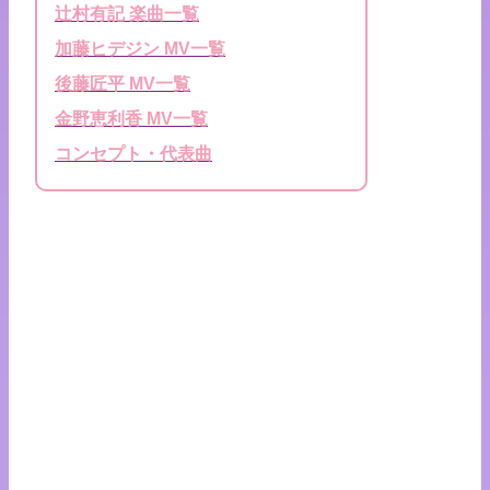
辻村有記 楽曲一覧
加藤ヒデジン MV一覧
後藤匠平 MV一覧
金野恵利香 MV一覧
コンセプト・代表曲