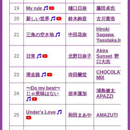
19
My rule
樋口日奈
藤田卓也
藤
20
新しい世界
鈴木絢音
古川貴浩
古
Hiroki
21
三角の空き地
中田花奈
Sagawa
,
Ya
Yasutaka.Ishio
Akira
Ak
22
日常
北野日奈子
Sunset
,
野
Su
口大志
口
CHOCOLATE
C
23
滑走路
寺田蘭世
MIX
MI
〜Do my best〜
浦島健太
,
浦
24
じゃ意味はない
岩本蓮加
APAZZI
A
Under's Love
25
和田まあや
AMAZUTI
A