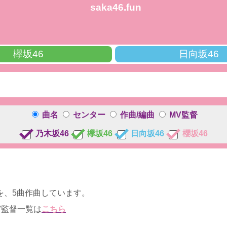
saka46.fun
欅坂46
日向坂46
曲名
センター
作曲/編曲
MV監督
乃木坂46
欅坂46
日向坂46
櫻坂46
を、5曲作曲しています。
V監督一覧は
こちら