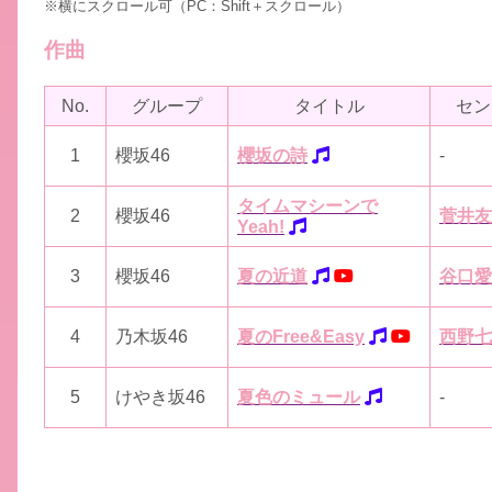
※横にスクロール可（PC：Shift＋スクロール）
作曲
No.
グループ
タイトル
セン
1
櫻坂46
櫻坂の詩
-
タイムマシーンで
2
櫻坂46
菅井友
Yeah!
3
櫻坂46
夏の近道
谷口愛
4
乃木坂46
夏のFree&Easy
西野七
5
けやき坂46
夏色のミュール
-