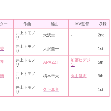
ター
作曲
編曲
MV監督
収録
井上トモノ
大沢圭一
-
2nd
リ
井上トモノ
香
大沢圭一
-
1st
リ
井上トモノ
加藤ヒデジ
季
APAZZI
5th
リ
ン
井上トモノ
瀬
橋本幸太
丸山健志
9th
リ
井上トモノ
久下真音
-
1st
リ