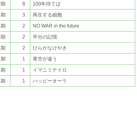
2期
8
100年待てば
1期
3
再生する細胞
1期
2
NO WAR in the future
2期
2
半分の記憶
1期
2
ひらがなけやき
1期
1
青空が違う
1期
1
イマニミテイロ
1期
1
ハッピーオーラ