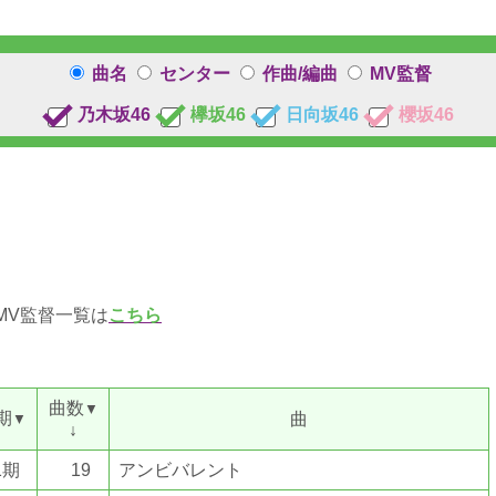
曲名
センター
作曲/編曲
MV監督
乃木坂46
欅坂46
日向坂46
櫻坂46
MV監督一覧は
こちら
曲数
▼
期
曲
▼
↓
1期
19
アンビバレント