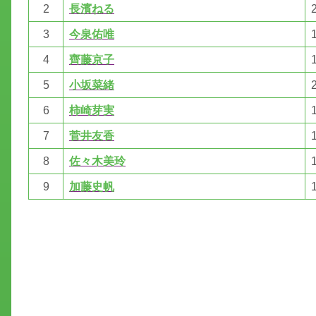
2
長濱ねる
3
今泉佑唯
4
齊藤京子
5
小坂菜緒
6
柿崎芽実
7
菅井友香
8
佐々木美玲
9
加藤史帆