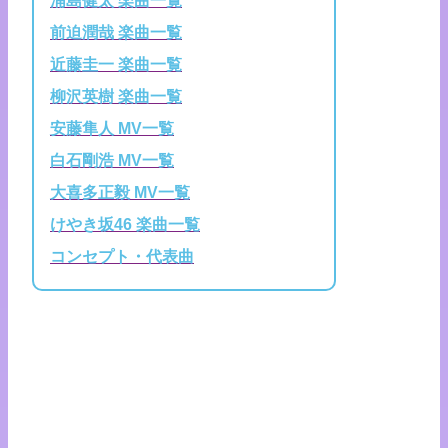
浦島健太 楽曲一覧
前迫潤哉 楽曲一覧
近藤圭一 楽曲一覧
柳沢英樹 楽曲一覧
安藤隼人 MV一覧
白石剛浩 MV一覧
大喜多正毅 MV一覧
けやき坂46 楽曲一覧
コンセプト・代表曲