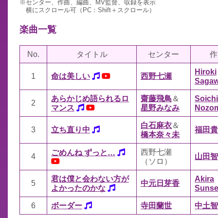
※センター、作曲、編曲、MV監督、収録を表示
横にスクロール可（PC：Shift＋スクロール）
楽曲一覧
No.
タイトル
センター
作
Hiroki
1
命は美しい
西野七瀬
Saga
あらかじめ語られるロ
齋藤飛鳥
＆
Soich
2
マンス
星野みなみ
Nozo
白石麻衣
＆
3
立ち直り中
福田貴
橋本奈々未
西野七瀬
ごめんね ずっと…
4
山田智
（ソロ）
君は僕と会わない方が
Akira
5
中元日芽香
よかったのかな
Sunse
6
ボーダー
寺田蘭世
中土智