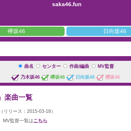
saka46.fun
欅坂46
日向坂46
曲名
センター
作曲/編曲
MV監督
乃木坂46
欅坂46
日向坂46
櫻坂46
い」楽曲一覧
リース：2015-03-18）
、MV監督一覧は
こちら