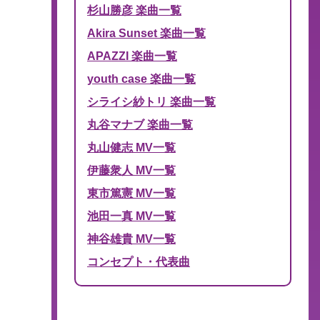
杉山勝彦 楽曲一覧
Akira Sunset 楽曲一覧
APAZZI 楽曲一覧
youth case 楽曲一覧
シライシ紗トリ 楽曲一覧
丸谷マナブ 楽曲一覧
丸山健志 MV一覧
伊藤衆人 MV一覧
東市篤憲 MV一覧
池田一真 MV一覧
神谷雄貴 MV一覧
コンセプト・代表曲