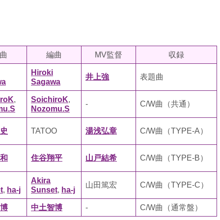
曲
編曲
MV監督
収録
Hiroki
井上強
表題曲
wa
Sagawa
iroK
,
SoichiroK
,
-
C/W曲（共通）
mu.S
Nozomu.S
史
TATOO
湯浅弘章
C/W曲（TYPE-A）
和
住谷翔平
山戸結希
C/W曲（TYPE-B）
Akira
山田篤宏
C/W曲（TYPE-C）
t
,
ha-j
Sunset
,
ha-j
博
中土智博
-
C/W曲（通常盤）