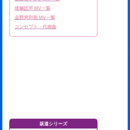
後藤匠平 MV一覧
金野恵利香 MV一覧
コンセプト・代表曲
坂道シリーズ