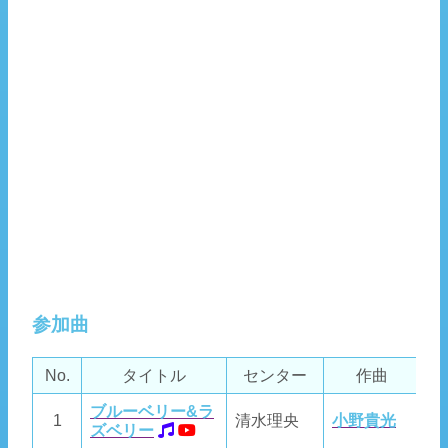
参加曲
No.
タイトル
センター
作曲
ブルーベリー&ラ
1
清水理央
小野貴光
若
ズベリー