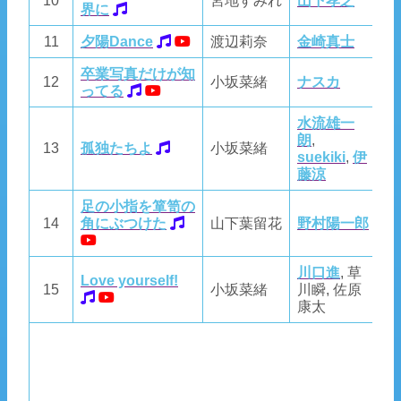
10
宮地すみれ
山下孝之
山
界に
11
夕陽Dance
渡辺莉奈
金崎真士
金
卒業写真だけが知
野
12
小坂菜緒
ナスカ
ってる
さ
水流雄一
朗
,
13
孤独たちよ
小坂菜緒
水
suekiki
,
伊
藤涼
足の小指を箪笥の
14
角にぶつけた
山下葉留花
野村陽一郎
野
川口進
, 草
Love yourself!
15
小坂菜緒
川瞬, 佐原
A
康太