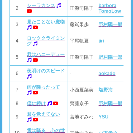
シーラカンス
barbora
,
2
正源司陽子
T
TomoLow
見たことない魔物
3
藤嶌果歩
野村陽一郎
若
ロッククライミン
4
平尾帆夏
jiri
jiri
グ
君はハニーデュー
5
正源司陽子
野村陽一郎
野
夜明けのスピード
6
-
aokado
ao
雨が降ったって
7
小西夏菜実
塩野海
T
8
僕に続け
齊藤京子
野村陽一郎
野
君を覚えてない
9
宮地すみれ
YSU
Y
雪は降る 心の世