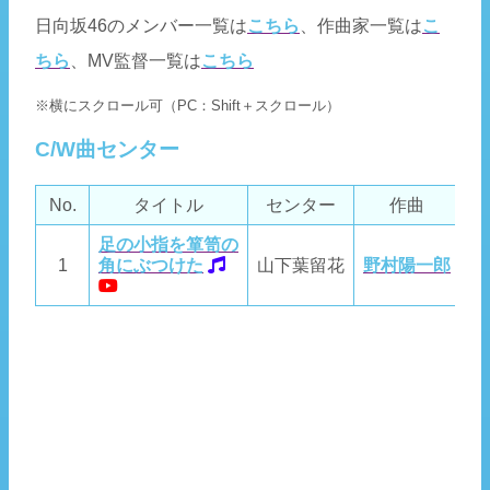
日向坂46のメンバー一覧は
こちら
、作曲家一覧は
こ
ちら
、MV監督一覧は
こちら
※横にスクロール可（PC：Shift＋スクロール）
C/W曲センター
No.
タイトル
センター
作曲
足の小指を箪笥の
1
角にぶつけた
山下葉留花
野村陽一郎
野