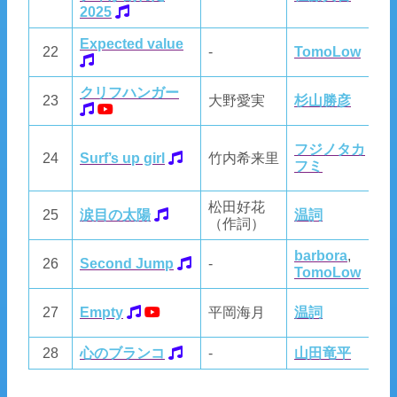
2025
Expected value
22
-
TomoLow
T
クリフハンガー
杉
23
大野愛実
杉山勝彦
谷
フ
フジノタカ
24
Surf’s up girl
竹内希来里
フ
フミ
尚
松田好花
25
涙目の太陽
温詞
T
（作詞）
barbora
,
26
Second Jump
-
T
TomoLow
温
27
Empty
平岡海月
温詞
T
28
心のブランコ
-
山田竜平
山