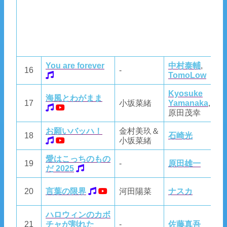
You are forever
中村泰輔
,
中
16
-
TomoLow
T
Kyosuke
海風とわがまま
K
17
小坂菜緒
Yamanaka
,
Y
原田茂幸
お願いバッハ！
金村美玖＆
18
石崎光
石
小坂菜緒
愛はこっちのもの
19
-
原田雄一
T
だ 2025
野
20
言葉の限界
河田陽菜
ナスカ
さ
ハロウィンのカボ
21
チャが割れた
-
佐藤真吾
T