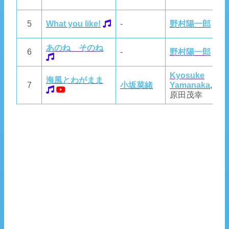
5
What you like!
-
野村陽一郎
野
あのね そのね
6
-
野村陽一郎
野
Kyosuke
海風とわがまま
K
7
小坂菜緒
Yamanaka
,
Y
原田茂幸