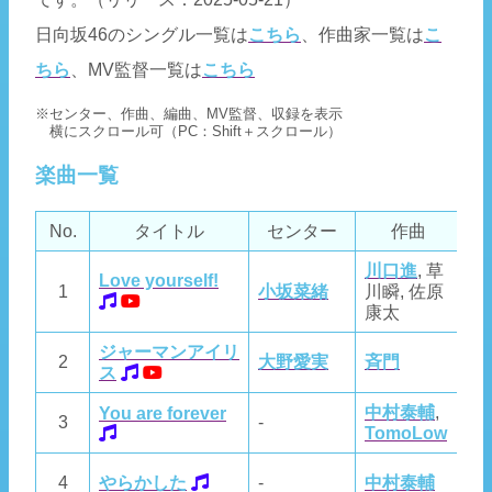
日向坂46のシングル一覧は
こちら
、作曲家一覧は
こ
ちら
、MV監督一覧は
こちら
※センター、作曲、編曲、MV監督、収録を表示
横にスクロール可（PC：Shift＋スクロール）
楽曲一覧
No.
タイトル
センター
作曲
川口進
, 草
Love yourself!
1
小坂菜緒
川瞬, 佐原
A
康太
ジャーマンアイリ
2
大野愛実
斉門
斉
ス
中村泰輔
,
中
You are forever
3
-
TomoLow
T
4
やらかした
-
中村泰輔
中