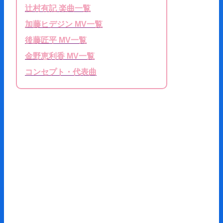
辻村有記 楽曲一覧
加藤ヒデジン MV一覧
後藤匠平 MV一覧
金野恵利香 MV一覧
コンセプト・代表曲