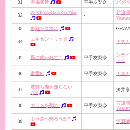
31
不協和音
平手友梨奈
バグベ
W-KEYAKIZAKAの詩
前迫潤
32
-
Yasuta
33
割れたスマホ
-
GRAV
エキセントリック
34
-
ナスカ
シライ
35
風に吹かれても
平手友梨奈
トリ
36
避雷針
平手友梨奈
ナスカ
波打ち際を走らない
37
-
酒井康
か?
前迫潤
38
ガラスを割れ!
平手友梨奈
Yasuta
もう森へ帰ろうか?
39
-
河原健