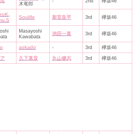
彦
-
2nd
欅坂46
木竜郎
iroK
,
Soulife
新宮良平
3rd
欅坂46
mu.S
oshi
Masayoshi
池田一真
3rd
欅坂46
ata
Kawabata
o
aokado
-
3rd
欅坂46
ア
久下真音
丸山健志
3rd
欅坂46