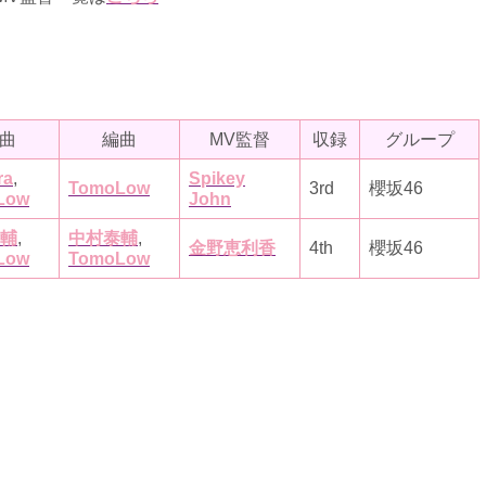
曲
編曲
MV監督
収録
グループ
ra
,
Spikey
TomoLow
3rd
櫻坂46
Low
John
輔
,
中村泰輔
,
金野恵利香
4th
櫻坂46
Low
TomoLow