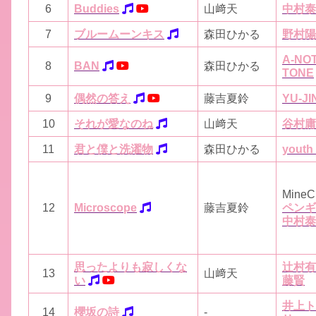
6
Buddies
山﨑天
中村泰
7
ブルームーンキス
森田ひかる
野村陽
A-NO
8
BAN
森田ひかる
TONE
9
偶然の答え
藤吉夏鈴
YU-JI
10
それが愛なのね
山﨑天
谷村庸
11
君と僕と洗濯物
森田ひかる
youth
MineC
12
Microscope
藤吉夏鈴
ペンギ
中村泰
思ったよりも寂しくな
辻村有
13
山﨑天
い
藤賢
井上ト
14
櫻坂の詩
-