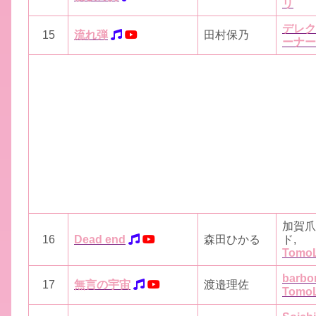
リ
デレク
15
流れ弾
田村保乃
ーナー
加賀爪
16
Dead end
森田ひかる
ド,
Tomo
barbo
17
無言の宇宙
渡邉理佐
Tomo