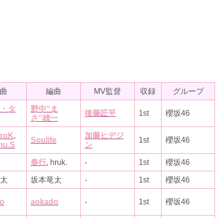
曲
編曲
MV監督
収録
グループ
・タ
野中“ま
後藤匠平
1st
櫻坂46
さ”雄一
iroK
,
加藤ヒデジ
Soulife
1st
櫻坂46
mu.S
ン
春行
, hruk.
-
1st
櫻坂46
太
坂本竜太
-
1st
櫻坂46
o
aokado
-
1st
櫻坂46