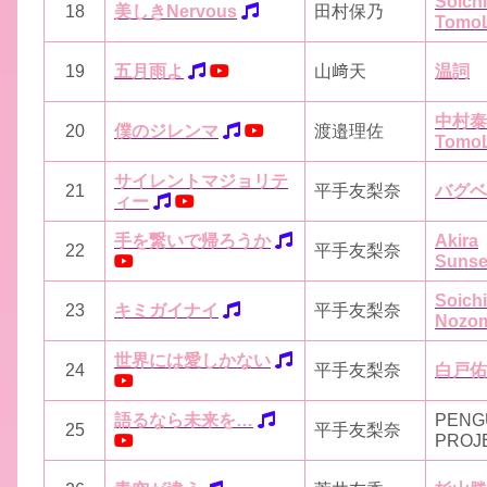
Soich
18
美しきNervous
田村保乃
Tomo
19
五月雨よ
山﨑天
温詞
中村泰
20
僕のジレンマ
渡邉理佐
Tomo
サイレントマジョリテ
21
平手友梨奈
バグベ
ィー
手を繋いで帰ろうか
Akira
22
平手友梨奈
Sunse
Soich
23
キミガイナイ
平手友梨奈
Nozo
世界には愛しかない
24
平手友梨奈
白戸佑
語るなら未来を…
PENG
25
平手友梨奈
PROJ