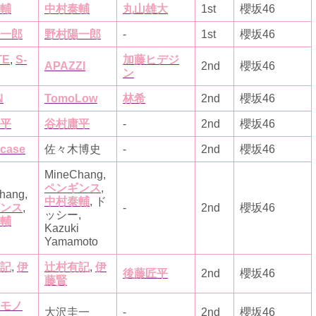
輔
中村泰輔
丸山雄大
1st
櫻坂46
一郎
野村陽一郎
-
1st
櫻坂46
TE
,
S-
加藤ヒデジ
APAZZI
2nd
櫻坂46
ン
N
TomoLow
林希
2nd
櫻坂46
平
谷村庸平
-
2nd
櫻坂46
 case
佐々木博史
-
2nd
櫻坂46
MineChang,
ペンギンス
,
hang,
中村泰輔
, ド
ンス
,
-
2nd
櫻坂46
ッシー,
輔
Kazuki
Yamamoto
記
,
伊
辻村有記
,
伊
後藤匠平
2nd
櫻坂46
藤賢
モノ
大沢圭一
-
2nd
櫻坂46