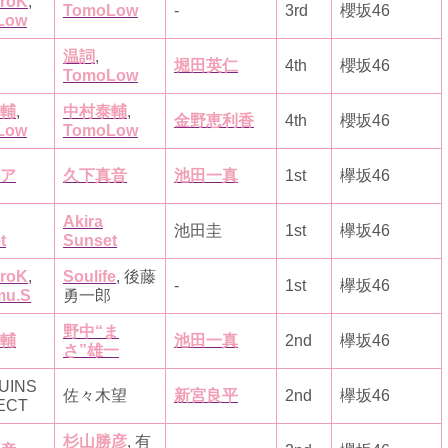
iroK
,
TomoLow
-
3rd
櫻坂46
Low
温詞
,
堀田英仁
4th
櫻坂46
TomoLow
輔
,
中村泰輔
,
金野恵利香
4th
櫻坂46
Low
TomoLow
ア
久下真音
池田一真
1st
欅坂46
Akira
池田圭
1st
欅坂46
t
Sunset
iroK
,
Soulife
, 後藤
-
1st
欅坂46
mu.S
勇一郎
野中“ま
輔
池田一真
2nd
欅坂46
さ”雄一
UINS
佐々木望
新宮良平
2nd
欅坂46
ECT
杉山勝彦
, 有