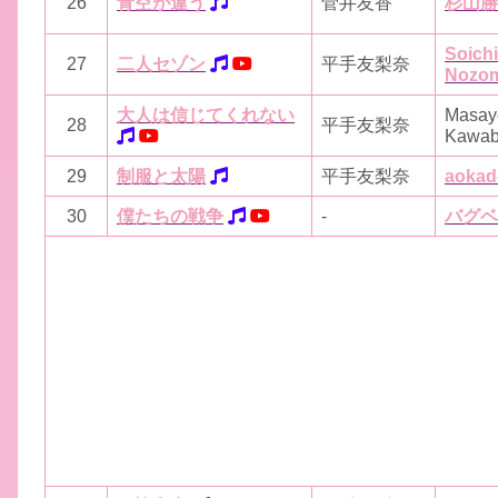
26
青空が違う
菅井友香
杉山勝
Soich
27
二人セゾン
平手友梨奈
Nozo
大人は信じてくれない
Masay
28
平手友梨奈
Kawab
29
制服と太陽
平手友梨奈
aokad
30
僕たちの戦争
-
バグベ