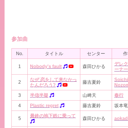
参加曲
No.
タイトル
センター
作
デレク
1
Nobody's fault
森田ひかる
ーナー
なぜ 恋をして来なかっ
Soich
2
藤吉夏鈴
たんだろう?
Nozo
3
半信半疑
山﨑天
春行
4
Plastic regret
藤吉夏鈴
坂本竜
最終の地下鉄に乗って
5
森田ひかる
aokad