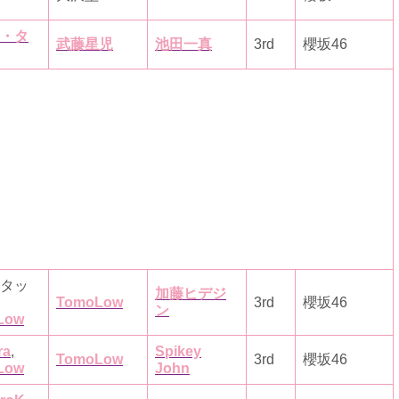
・タ
武藤星児
池田一真
3rd
櫻坂46
タッ
加藤ヒデジ
TomoLow
3rd
櫻坂46
ン
Low
ra
,
Spikey
TomoLow
3rd
櫻坂46
Low
John