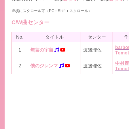
※横にスクロール可（PC：Shift＋スクロール）
C/W曲センター
No.
タイトル
センター
作
barbo
1
無言の宇宙
渡邉理佐
Tomo
中村泰
2
僕のジレンマ
渡邉理佐
Tomo