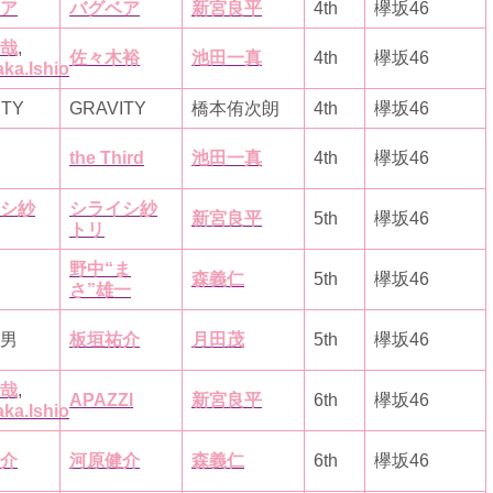
ア
バグベア
新宮良平
4th
欅坂46
哉
,
佐々木裕
池田一真
4th
欅坂46
ka.Ishio
ITY
GRAVITY
橋本侑次朗
4th
欅坂46
the Third
池田一真
4th
欅坂46
シ紗
シライシ紗
新宮良平
5th
欅坂46
トリ
野中“ま
森義仁
5th
欅坂46
さ”雄一
男
板垣祐介
月田茂
5th
欅坂46
哉
,
APAZZI
新宮良平
6th
欅坂46
ka.Ishio
介
河原健介
森義仁
6th
欅坂46