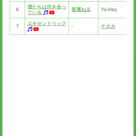
僕たちは付き合っ
6
長濱ねる
Yo-Hey
Yo
ている
エキセントリック
7
-
ナスカ
th