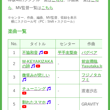
ら
、MV監督一覧は
こちら
※センター、作曲、編曲、MV監督、収録を表示
横にスクロール可（PC：Shift＋スクロール）
楽曲一覧
No.
タイトル
センター
作曲
1
不協和音
平手友梨奈
バグベア
バ
W-KEYAKIZAKA
前迫潤哉
,
2
-
佐
の詩
Yasutaka.Ishio
フジノタカ
微笑みが悲しい
3
-
若
フミ
野
チューニング
4
-
渡邉沙志
さ
割れたスマホ
5
-
GRAVITY
G