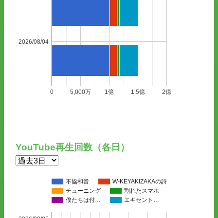
2026/08/04
0
5,000万
1億
1.5億
2億
YouTube再生回数（各日）
不協和音
W-KEYAKIZAKAの詩
チューニング
割れたスマホ
僕たちは付…
エキセント…