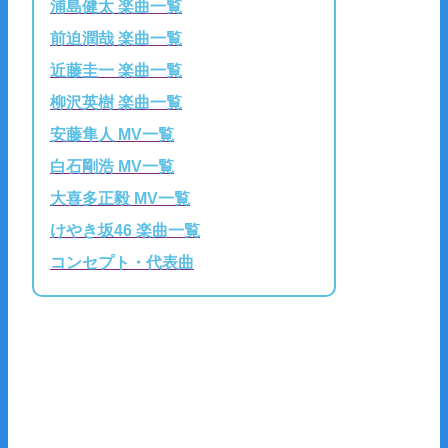
浦島健太 楽曲一覧
前迫潤哉 楽曲一覧
近藤圭一 楽曲一覧
柳沢英樹 楽曲一覧
安藤隼人 MV一覧
白石剛浩 MV一覧
大喜多正毅 MV一覧
けやき坂46 楽曲一覧
コンセプト・代表曲