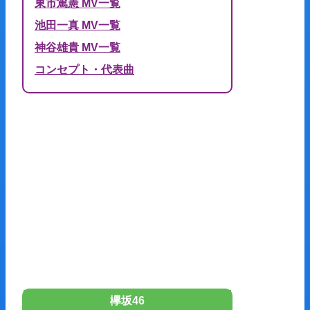
東市篤憲 MV一覧
池田一真 MV一覧
神谷雄貴 MV一覧
コンセプト・代表曲
欅坂46