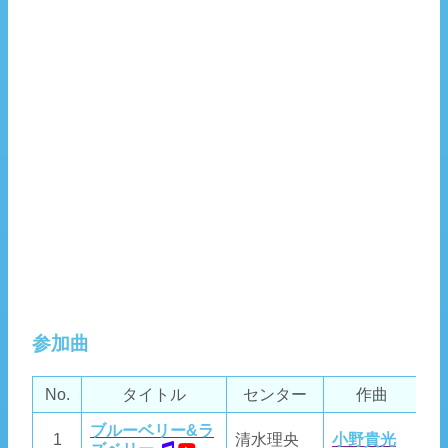
参加曲
No.
タイトル
センター
作曲
ブルーベリー&ラ
1
清水理央
小野貴光
若