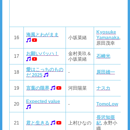
Kyosuke
海風とわがまま
K
16
小坂菜緒
Yamanaka
,
Y
原田茂幸
お願いバッハ！
金村美玖＆
17
石崎光
石
小坂菜緒
愛はこっちのもの
18
-
原田雄一
T
だ 2025
野
19
言葉の限界
河田陽菜
ナスカ
さ
Expected value
20
-
TomoLow
T
長沢知亜
長
21
君と生きる
上村ひなの
紀
, 永野小
紀
織
織