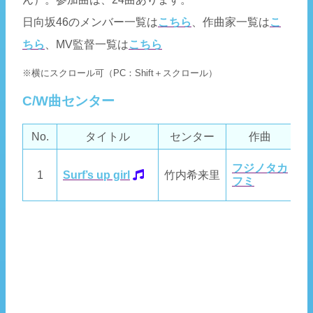
日向坂46のメンバー一覧は
こちら
、作曲家一覧は
こ
ちら
、MV監督一覧は
こちら
※横にスクロール可（PC：Shift＋スクロール）
C/W曲センター
No.
タイトル
センター
作曲
フ
フジノタカ
1
Surf’s up girl
竹内希来里
フ
フミ
尚