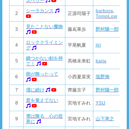
ズベリー
シーラカンス
barbora
,
2
正源司陽子
T
TomoLow
見たことない魔物
3
藤嶌果歩
野村陽一郎
若
ロッククライミン
4
平尾帆夏
jiri
jiri
グ
錆つかない剣を持
5
髙橋未来虹
karia
A
て！
雨が降ったって
6
小西夏菜実
塩野海
T
7
僕に続け
齊藤京子
野村陽一郎
野
君を覚えてない
8
宮地すみれ
YSU
Y
雪は降る 心の世
9
宮地すみれ
山下孝之
山
界に