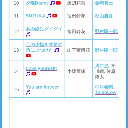
10
夕陽Dance
渡辺莉奈
金崎真士
金
杉
11
SUZUKA
富田鈴花
杉山勝彦
谷
あの娘にグイグイ
12
富田鈴花
野村陽一郎
野
足の小指を箪笥の
13
角にぶつけた
山下葉留花
野村陽一郎
野
川口進
, 草
Love yourself!
14
小坂菜緒
川瞬, 佐原
A
康太
You are forever
中村泰輔
,
中
15
-
TomoLow
T