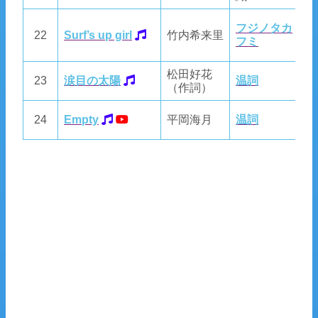
フ
フジノタカ
22
Surf’s up girl
竹内希来里
フ
フミ
尚
松田好花
23
涙目の太陽
温詞
T
（作詞）
温
24
Empty
平岡海月
温詞
T