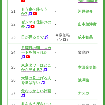
Yasutaka.Ishio
もう森へ帰ろう
21
-
河原健介
河
か?
ゼンマイ仕掛けの
野
22
-
山本加津彦
夢
さ
今泉佑唯
23
日が昇るまで
成本智美
若
（ソロ）
月曜日の朝、スカ
24
ートを切られた
-
饗庭純
若
東京タワーはどこ
25
-
本田光史郎
A
から見える?
太陽は見上げる人
26
-
池澤聡
池
を選ばない
危なっかしい計画
27
-
ナスカ
佐
君をもう探さない