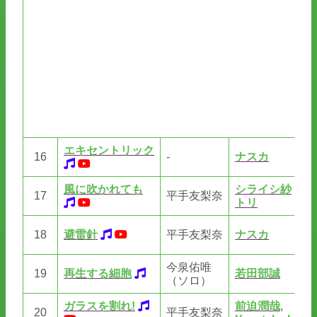
エキセントリック
16
-
ナスカ
th
風に吹かれても
シライシ紗
シ
17
平手友梨奈
トリ
ト
野
18
避雷針
平手友梨奈
ナスカ
さ
今泉佑唯
19
再生する細胞
若田部誠
若
（ソロ）
ガラスを割れ!
前迫潤哉
,
20
平手友梨奈
A