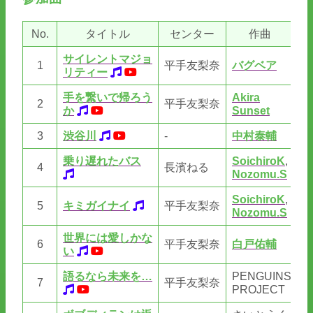
No.
タイトル
センター
作曲
サイレントマジョ
1
平手友梨奈
バグベア
久
リティー
手を繋いで帰ろう
Akira
Ak
2
平手友梨奈
か
Sunset
Su
3
渋谷川
-
中村泰輔
松
乗り遅れたバス
SoichiroK
,
So
4
長濱ねる
Nozomu.S
藤
SoichiroK
,
So
5
キミガイナイ
平手友梨奈
Nozomu.S
藤
世界には愛しかな
野
6
平手友梨奈
白戸佑輔
い
さ
語るなら未来を…
PENGUINS
7
平手友梨奈
佐
PROJECT