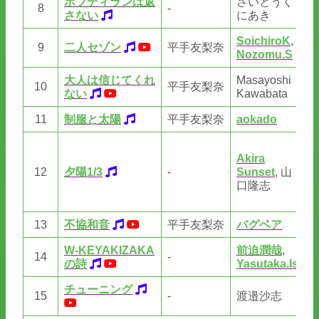
ボブディランは返
さいとうく
8
-
C
さない
にあき
SoichiroK
,
9
二人セゾン
平手友梨奈
So
Nozomu.S
大人は信じてくれ
Masayoshi
Ma
10
平手友梨奈
ない
Kawabata
Ka
11
制服と太陽
平手友梨奈
aokado
ao
Ak
Akira
Su
12
夕陽1/3
-
Sunset
, 山
口
口隆志
藤
鈴
13
不協和音
平手友梨奈
バグベア
バ
W-KEYAKIZAKA
前迫潤哉
,
14
-
佐
の詩
Yasutaka.Ishio
チューニング
野
15
-
渡邉沙志
さ