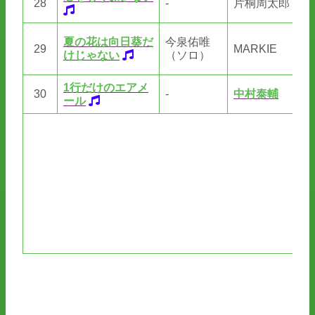
28
-
片桐周太郎
若
伊
夏の花は向日葵だ
今泉佑唯
29
MARKIE
ウ
けじゃない
（ソロ）
タ
1行だけのエアメ
30
-
中村泰輔
中
ール