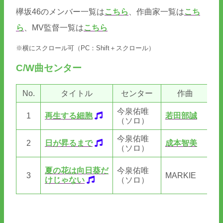
欅坂46のメンバー一覧は
こちら
、作曲家一覧は
こち
ら
、MV監督一覧は
こちら
※横にスクロール可（PC：Shift＋スクロール）
C/W曲センター
No.
タイトル
センター
作曲
今泉佑唯
1
再生する細胞
若田部誠
若
（ソロ）
今泉佑唯
2
日が昇るまで
成本智美
若
（ソロ）
伊
夏の花は向日葵だ
今泉佑唯
3
MARKIE
ウ
けじゃない
（ソロ）
タ