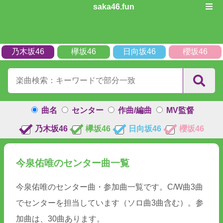
saka46.fun
乃木坂46
欅坂46
日向坂46
櫻坂46
曲名
センター
作曲/編曲
MV監督
乃木坂46
欅坂46
日向坂46
櫻坂46
今泉佑唯のセンター曲一覧
今泉佑唯のセンター曲・参加曲一覧です。C/W曲3曲
でセンターを担当しています（ソロ曲3曲含む）。参
加曲は、30曲あります。