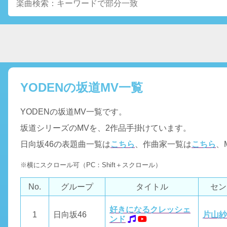
YODENの坂道MV一覧
YODENの坂道MV一覧です。
坂道シリーズのMVを、2作品手掛けています。
日向坂46の表題曲一覧は
こちら
、作曲家一覧は
こちら
、
※横にスクロール可（PC：Shift＋スクロール）
No.
グループ
タイトル
セン
好きになるクレッシェ
1
日向坂46
片山紗
ンド