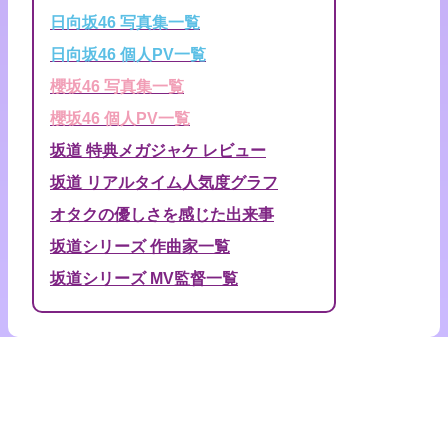
日向坂46 写真集一覧
日向坂46 個人PV一覧
櫻坂46 写真集一覧
櫻坂46 個人PV一覧
坂道 特典メガジャケ レビュー
坂道 リアルタイム人気度グラフ
オタクの優しさを感じた出来事
坂道シリーズ 作曲家一覧
坂道シリーズ MV監督一覧