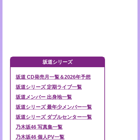
坂道シリーズ
坂道 CD発売月一覧＆2026年予想
坂道シリーズ 定期ライブ一覧
坂道メンバー 出身地一覧
坂道シリーズ 最年少メンバー一覧
坂道シリーズ ダブルセンター一覧
乃木坂46 写真集一覧
乃木坂46 個人PV一覧