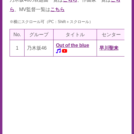
ら
、MV監督一覧は
こちら
※横にスクロール可（PC：Shift＋スクロール）
No.
グループ
タイトル
センター
Out of the blue
yo
1
乃木坂46
早川聖来
ca