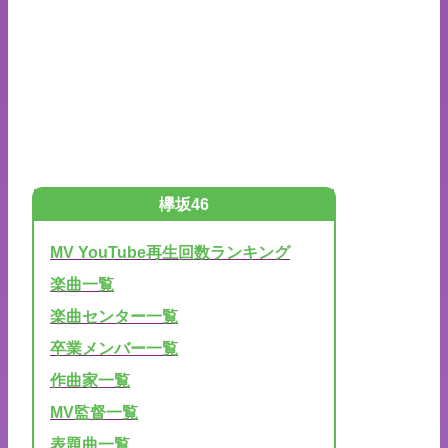
欅坂46
MV YouTube再生回数ランキング
楽曲一覧
楽曲センター一覧
卒業メンバー一覧
作曲家一覧
MV監督一覧
表題曲一覧