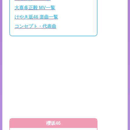
大喜多正毅 MV一覧
けやき坂46 楽曲一覧
コンセプト・代表曲
櫻坂46