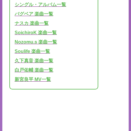
シングル・アルバム一覧
バグベア 楽曲一覧
ナスカ 楽曲一覧
SoichiroK 楽曲一覧
Nozomu.s 楽曲一覧
Soulife 楽曲一覧
久下真音 楽曲一覧
白戸佑輔 楽曲一覧
新宮良平 MV一覧