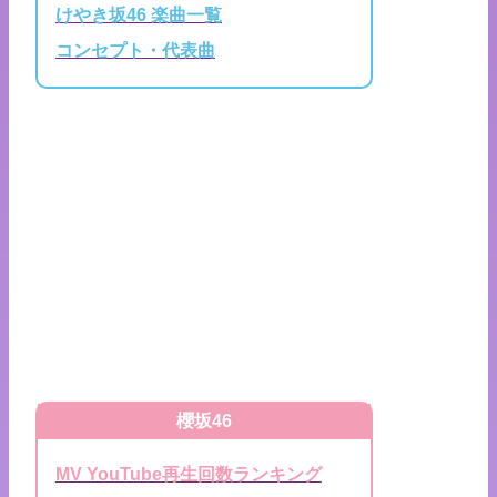
けやき坂46 楽曲一覧
コンセプト・代表曲
櫻坂46
MV YouTube再生回数ランキング