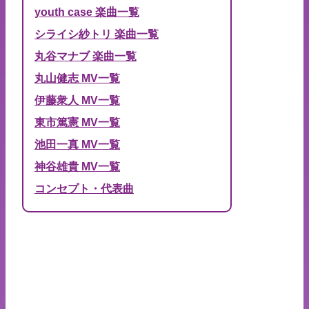
youth case 楽曲一覧
シライシ紗トリ 楽曲一覧
丸谷マナブ 楽曲一覧
丸山健志 MV一覧
伊藤衆人 MV一覧
東市篤憲 MV一覧
池田一真 MV一覧
神谷雄貴 MV一覧
コンセプト・代表曲