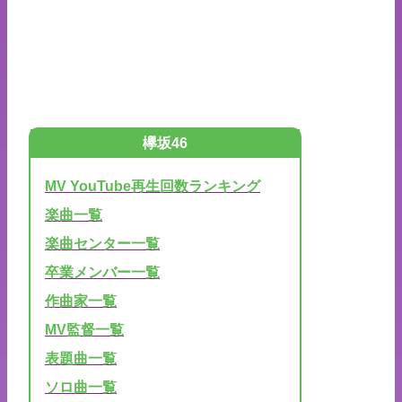
欅坂46
MV YouTube再生回数ランキング
楽曲一覧
楽曲センター一覧
卒業メンバー一覧
作曲家一覧
MV監督一覧
表題曲一覧
ソロ曲一覧