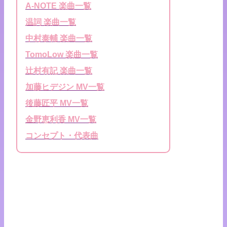
A-NOTE 楽曲一覧
温詞 楽曲一覧
中村泰輔 楽曲一覧
TomoLow 楽曲一覧
辻村有記 楽曲一覧
加藤ヒデジン MV一覧
後藤匠平 MV一覧
金野恵利香 MV一覧
コンセプト・代表曲