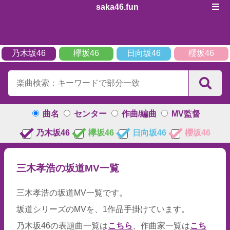
saka46.fun
乃木坂46
欅坂46
日向坂46
櫻坂46
曲名
センター
作曲/編曲
MV監督
乃木坂46
欅坂46
日向坂46
櫻坂46
三木孝浩の坂道MV一覧
三木孝浩の坂道MV一覧です。
坂道シリーズのMVを、1作品手掛けています。
乃木坂46の表題曲一覧は
こちら
、作曲家一覧は
こち