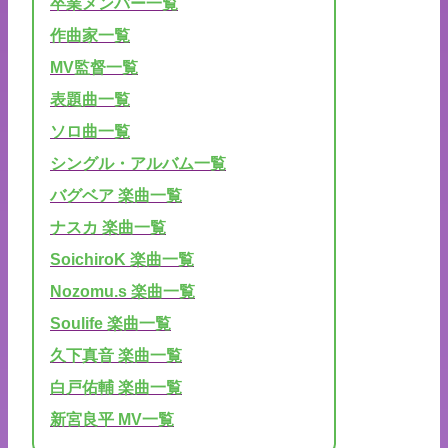
卒業メンバー一覧
作曲家一覧
MV監督一覧
表題曲一覧
ソロ曲一覧
シングル・アルバム一覧
バグベア 楽曲一覧
ナスカ 楽曲一覧
SoichiroK 楽曲一覧
Nozomu.s 楽曲一覧
Soulife 楽曲一覧
久下真音 楽曲一覧
白戸佑輔 楽曲一覧
新宮良平 MV一覧