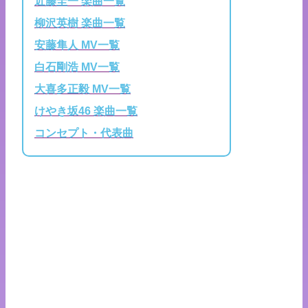
近藤圭一 楽曲一覧
柳沢英樹 楽曲一覧
安藤隼人 MV一覧
白石剛浩 MV一覧
大喜多正毅 MV一覧
けやき坂46 楽曲一覧
コンセプト・代表曲