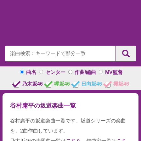
曲名
センター
作曲/編曲
MV監督
乃木坂46
欅坂46
日向坂46
櫻坂46
谷村庸平の坂道楽曲一覧
谷村庸平の坂道楽曲一覧です。坂道シリーズの楽曲
を、2曲作曲しています。
乃木坂46の表題曲一覧は
こちら
、作曲家一覧は
こち