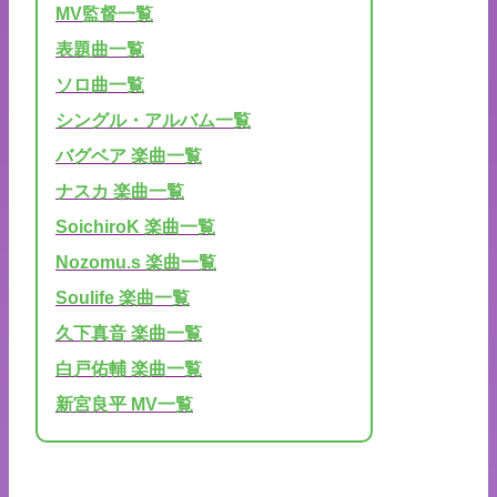
MV監督一覧
表題曲一覧
ソロ曲一覧
シングル・アルバム一覧
バグベア 楽曲一覧
ナスカ 楽曲一覧
SoichiroK 楽曲一覧
Nozomu.s 楽曲一覧
Soulife 楽曲一覧
久下真音 楽曲一覧
白戸佑輔 楽曲一覧
新宮良平 MV一覧