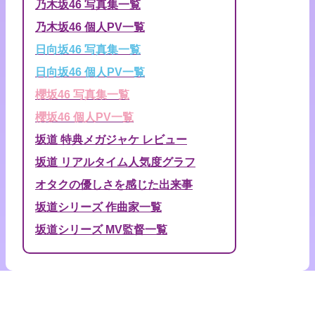
乃木坂46 写真集一覧
乃木坂46 個人PV一覧
日向坂46 写真集一覧
日向坂46 個人PV一覧
櫻坂46 写真集一覧
櫻坂46 個人PV一覧
坂道 特典メガジャケ レビュー
坂道 リアルタイム人気度グラフ
オタクの優しさを感じた出来事
坂道シリーズ 作曲家一覧
坂道シリーズ MV監督一覧