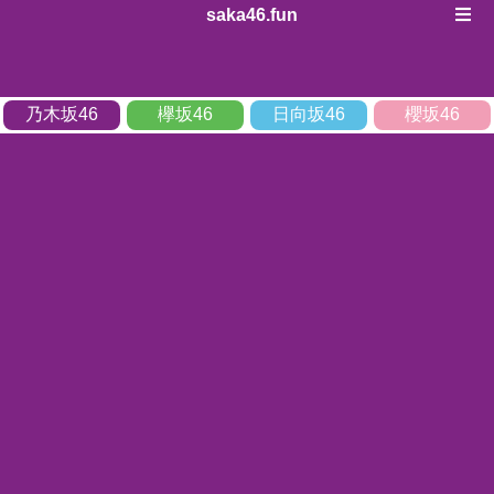
saka46.fun
乃木坂46
欅坂46
日向坂46
櫻坂46