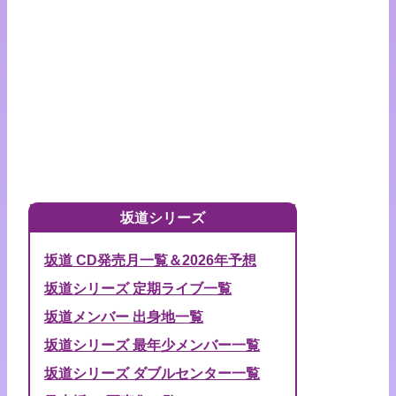
坂道シリーズ
坂道 CD発売月一覧＆2026年予想
坂道シリーズ 定期ライブ一覧
坂道メンバー 出身地一覧
坂道シリーズ 最年少メンバー一覧
坂道シリーズ ダブルセンター一覧