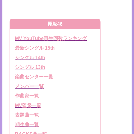
櫻坂46
MV YouTube再生回数ランキング
最新シングル 15th
シングル 14th
シングル 13th
楽曲センター一覧
メンバー一覧
作曲家一覧
MV監督一覧
表題曲一覧
期生曲一覧