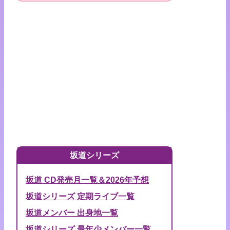
坂道シリーズ
坂道 CD発売月一覧＆2026年予想
坂道シリーズ 定期ライブ一覧
坂道メンバー 出身地一覧
坂道シリーズ 最年少メンバー一覧