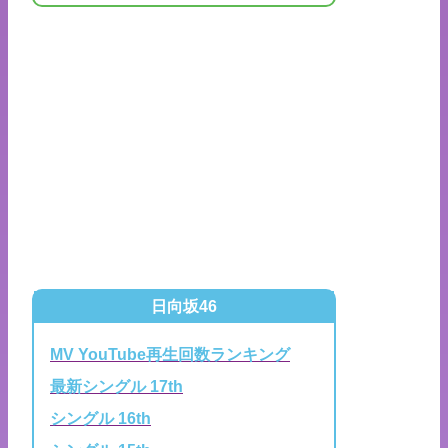
日向坂46
MV YouTube再生回数ランキング
最新シングル 17th
シングル 16th