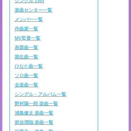
シングル 15th
楽曲センター一覧
メンバー一覧
作曲家一覧
MV監督一覧
表題曲一覧
期生曲一覧
ひなた曲一覧
ソロ曲一覧
全楽曲一覧
シングル・アルバム一覧
野村陽一郎 楽曲一覧
浦島健太 楽曲一覧
前迫潤哉 楽曲一覧