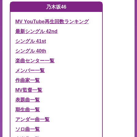
乃木坂46
MV YouTube再生回数ランキング
最新シングル 42nd
シングル 41st
シングル 40th
楽曲センター一覧
メンバー一覧
作曲家一覧
MV監督一覧
表題曲一覧
期生曲一覧
アンダー曲一覧
ソロ曲一覧