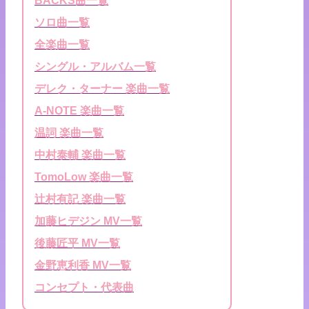
BACKS曲一覧
ソロ曲一覧
全楽曲一覧
シングル・アルバム一覧
デレク・ターナー 楽曲一覧
A-NOTE 楽曲一覧
温詞 楽曲一覧
中村泰輔 楽曲一覧
TomoLow 楽曲一覧
辻村有記 楽曲一覧
加藤ヒデジン MV一覧
後藤匠平 MV一覧
金野恵利香 MV一覧
コンセプト・代表曲