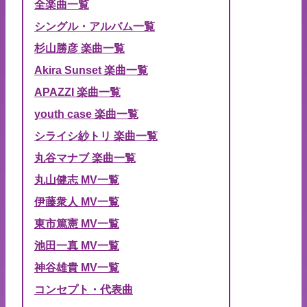
全楽曲一覧
シングル・アルバム一覧
杉山勝彦 楽曲一覧
Akira Sunset 楽曲一覧
APAZZI 楽曲一覧
youth case 楽曲一覧
シライシ紗トリ 楽曲一覧
丸谷マナブ 楽曲一覧
丸山健志 MV一覧
伊藤衆人 MV一覧
東市篤憲 MV一覧
池田一真 MV一覧
神谷雄貴 MV一覧
コンセプト・代表曲