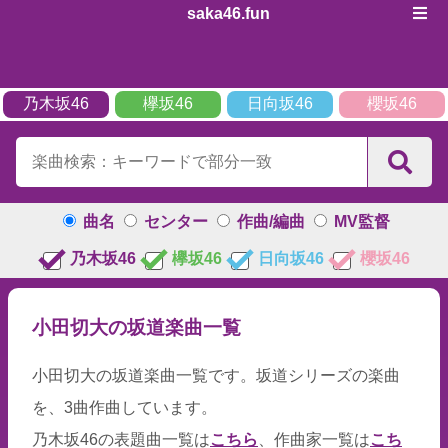
saka46.fun
乃木坂46
欅坂46
日向坂46
櫻坂46
曲名
センター
作曲/編曲
MV監督
乃木坂46
欅坂46
日向坂46
櫻坂46
小田切大の坂道楽曲一覧
小田切大の坂道楽曲一覧です。坂道シリーズの楽曲
を、3曲作曲しています。
乃木坂46の表題曲一覧は
こちら
、作曲家一覧は
こち