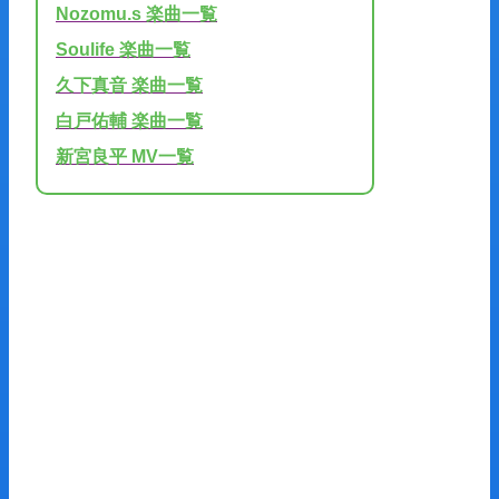
Nozomu.s 楽曲一覧
Soulife 楽曲一覧
久下真音 楽曲一覧
白戸佑輔 楽曲一覧
新宮良平 MV一覧