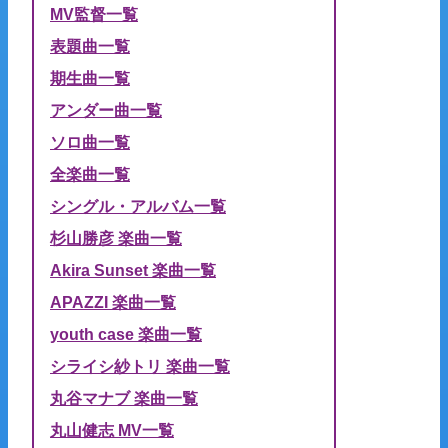
MV監督一覧
表題曲一覧
期生曲一覧
アンダー曲一覧
ソロ曲一覧
全楽曲一覧
シングル・アルバム一覧
杉山勝彦 楽曲一覧
Akira Sunset 楽曲一覧
APAZZI 楽曲一覧
youth case 楽曲一覧
シライシ紗トリ 楽曲一覧
丸谷マナブ 楽曲一覧
丸山健志 MV一覧