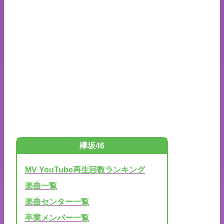
欅坂46
MV YouTube再生回数ランキング
楽曲一覧
楽曲センター一覧
卒業メンバー一覧