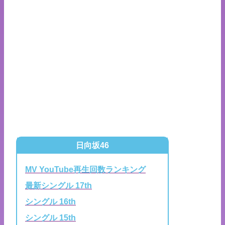
日向坂46
MV YouTube再生回数ランキング
最新シングル 17th
シングル 16th
シングル 15th