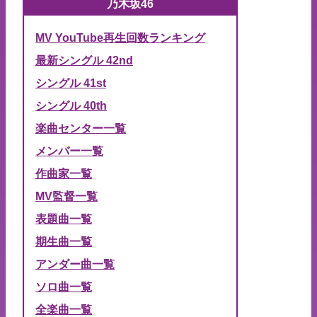
乃木坂46
MV YouTube再生回数ランキング
最新シングル 42nd
シングル 41st
シングル 40th
楽曲センター一覧
メンバー一覧
作曲家一覧
MV監督一覧
表題曲一覧
期生曲一覧
アンダー曲一覧
ソロ曲一覧
全楽曲一覧