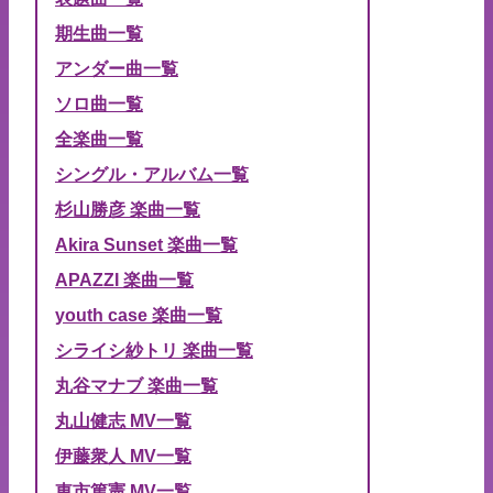
期生曲一覧
アンダー曲一覧
ソロ曲一覧
全楽曲一覧
シングル・アルバム一覧
杉山勝彦 楽曲一覧
Akira Sunset 楽曲一覧
APAZZI 楽曲一覧
youth case 楽曲一覧
シライシ紗トリ 楽曲一覧
丸谷マナブ 楽曲一覧
丸山健志 MV一覧
伊藤衆人 MV一覧
東市篤憲 MV一覧