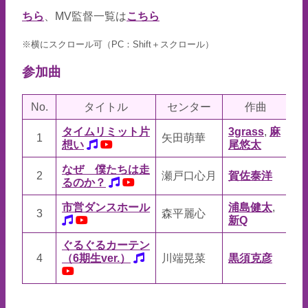
ちら
、MV監督一覧は
こちら
※横にスクロール可（PC：Shift＋スクロール）
参加曲
No.
タイトル
センター
作曲
タイムリミット片
3grass
,
麻
1
矢田萌華
麻
想い
尾悠太
なぜ 僕たちは走
2
瀬戸口心月
賀佐泰洋
賀
るのか？
市営ダンスホール
浦島健太
,
3
森平麗心
新
新Q
ぐるぐるカーテン
4
（6期生ver.）
川端晃菜
黒須克彦
湯