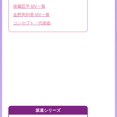
後藤匠平 MV一覧
金野恵利香 MV一覧
コンセプト・代表曲
坂道シリーズ