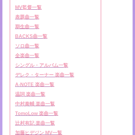
MV監督一覧
表題曲一覧
期生曲一覧
BACKS曲一覧
ソロ曲一覧
全楽曲一覧
シングル・アルバム一覧
デレク・ターナー 楽曲一覧
A-NOTE 楽曲一覧
温詞 楽曲一覧
中村泰輔 楽曲一覧
TomoLow 楽曲一覧
辻村有記 楽曲一覧
加藤ヒデジン MV一覧