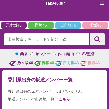
saka46.fun
乃木坂46
欅坂46
日向坂46
櫻坂46
曲名
センター
作曲/編曲
MV監督
乃木坂46
欅坂46
日向坂46
櫻坂46
香川県出身の坂道メンバー一覧
香川県出身の坂道メンバーはまだいません。
坂道メンバーの出身地一覧は
こちら