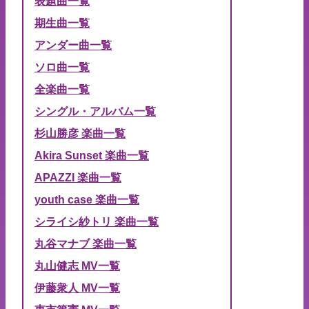
表題曲一覧
期生曲一覧
アンダー曲一覧
ソロ曲一覧
全楽曲一覧
シングル・アルバム一覧
杉山勝彦 楽曲一覧
Akira Sunset 楽曲一覧
APAZZI 楽曲一覧
youth case 楽曲一覧
シライシ紗トリ 楽曲一覧
丸谷マナブ 楽曲一覧
丸山健志 MV一覧
伊藤衆人 MV一覧