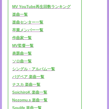
MV YouTube再生回数ランキング
楽曲一覧
楽曲センター一覧
卒業メンバー一覧
作曲家一覧
MV監督一覧
表題曲一覧
ソロ曲一覧
シングル・アルバム一覧
バグベア 楽曲一覧
ナスカ 楽曲一覧
SoichiroK 楽曲一覧
Nozomu.s 楽曲一覧
Soulife 楽曲一覧