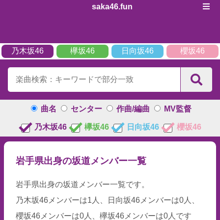
saka46.fun
乃木坂46
欅坂46
日向坂46
櫻坂46
曲名
センター
作曲/編曲
MV監督
乃木坂46
欅坂46
日向坂46
櫻坂46
岩手県出身の坂道メンバー一覧
岩手県出身の坂道メンバー一覧です。
乃木坂46メンバーは1人、日向坂46メンバーは0人、
櫻坂46メンバーは0人、欅坂46メンバーは0人です