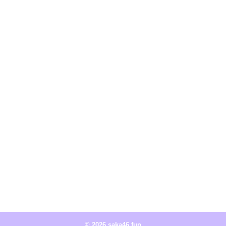
© 2026 saka46.fun