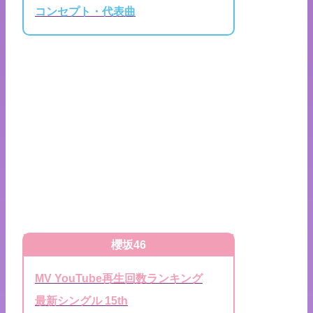
コンセプト・代表曲
櫻坂46
MV YouTube再生回数ランキング
最新シングル 15th