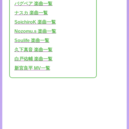
バグベア 楽曲一覧
ナスカ 楽曲一覧
SoichiroK 楽曲一覧
Nozomu.s 楽曲一覧
Soulife 楽曲一覧
久下真音 楽曲一覧
白戸佑輔 楽曲一覧
新宮良平 MV一覧