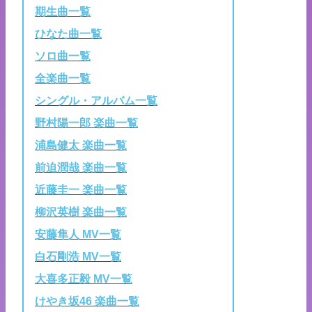
期生曲一覧
ひなた曲一覧
ソロ曲一覧
全楽曲一覧
シングル・アルバム一覧
野村陽一郎 楽曲一覧
浦島健太 楽曲一覧
前迫潤哉 楽曲一覧
近藤圭一 楽曲一覧
柳沢英樹 楽曲一覧
安藤隼人 MV一覧
白石剛浩 MV一覧
大喜多正毅 MV一覧
けやき坂46 楽曲一覧