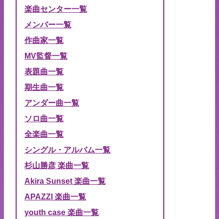
楽曲センター一覧
メンバー一覧
作曲家一覧
MV監督一覧
表題曲一覧
期生曲一覧
アンダー曲一覧
ソロ曲一覧
全楽曲一覧
シングル・アルバム一覧
杉山勝彦 楽曲一覧
Akira Sunset 楽曲一覧
APAZZI 楽曲一覧
youth case 楽曲一覧