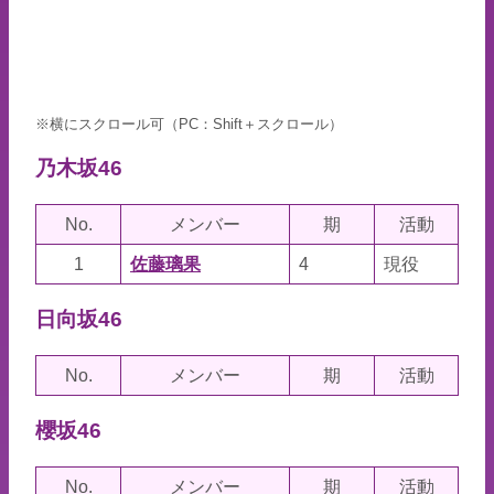
※横にスクロール可（PC：Shift＋スクロール）
乃木坂46
No.
メンバー
期
活動
1
佐藤璃果
4
現役
日向坂46
No.
メンバー
期
活動
櫻坂46
No.
メンバー
期
活動